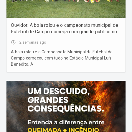
Ouvidor: A bola rolou e o campeonato municipal de
Futebol de Campo começa com grande público no
Estádio Municipal “Luís Benedito”
access_time
2 semanas ago
A bola rolou e o Campeonato Municipal de Futebol de
Campo começou com tudo no Estádio Municipal Luís
Benedito. A