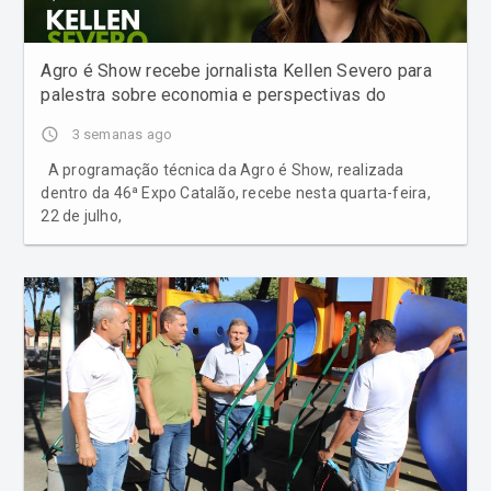
Agro é Show recebe jornalista Kellen Severo para
palestra sobre economia e perspectivas do
agronegócio em Catalão
access_time
3 semanas ago
A programação técnica da Agro é Show, realizada
dentro da 46ª Expo Catalão, recebe nesta quarta-feira,
22 de julho,