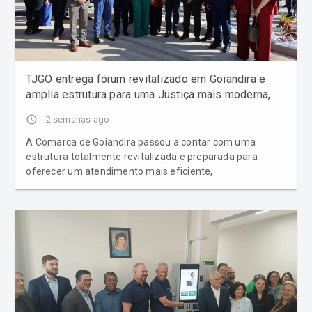
TJGO entrega fórum revitalizado em Goiandira e
amplia estrutura para uma Justiça mais moderna,
acessível e humanizada
access_time
2 semanas ago
A Comarca de Goiandira passou a contar com uma
estrutura totalmente revitalizada e preparada para
oferecer um atendimento mais eficiente,