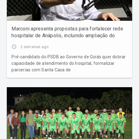
Marconi apresenta propostas para fortalecer rede
hospitalar de Anápolis, incluindo ampliação do
Heana
access_time
2 semanas ago
Pré-candidato do PSDB ao Governo de Goiás quer dobrar
capacidade de atendimento do hospital, formalizar
parcerias com Santa Casa de