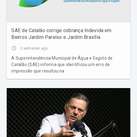
SAE de Catalão corrige cobrança Indevida em
Bairros Jardim Paraíso e Jardim Brasília
access_time
2 semanas ago
A Superintendência Municipal de Água e Esgoto de
Catalão (SAE) informa que identificou um erro de
impressão que resultou na