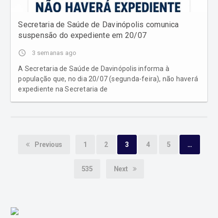
Secretaria de Saúde de Davinópolis comunica
suspensão do expediente em 20/07
access_time
3 semanas ago
A Secretaria de Saúde de Davinópolis informa à
população que, no dia 20/07 (segunda-feira), não haverá
expediente na Secretaria de
Previous
1
2
3
4
5
…
535
Next