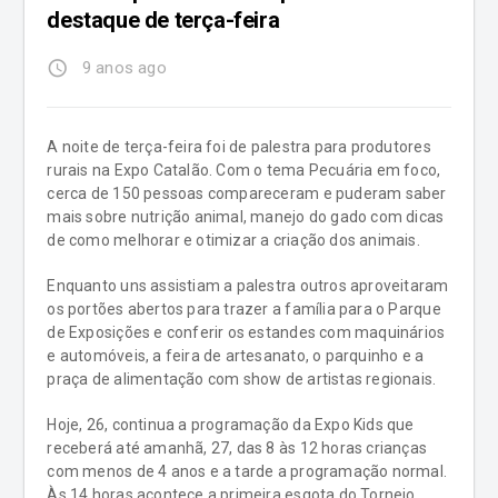
destaque de terça-feira
access_time
9 anos ago
A noite de terça-feira foi de palestra para produtores
rurais na Expo Catalão. Com o tema Pecuária em foco,
cerca de 150 pessoas compareceram e puderam saber
mais sobre nutrição animal, manejo do gado com dicas
de como melhorar e otimizar a criação dos animais.
Enquanto uns assistiam a palestra outros aproveitaram
os portões abertos para trazer a família para o Parque
de Exposições e conferir os estandes com maquinários
e automóveis, a feira de artesanato, o parquinho e a
praça de alimentação com show de artistas regionais.
Hoje, 26, continua a programação da Expo Kids que
receberá até amanhã, 27, das 8 às 12 horas crianças
com menos de 4 anos e a tarde a programação normal.
Às 14 horas acontece a primeira esgota do Torneio