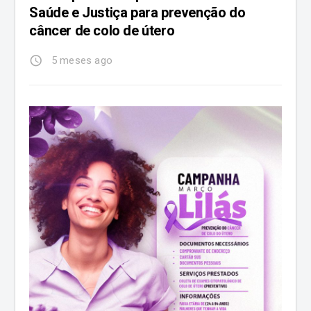
Saúde e Justiça para prevenção do
câncer de colo de útero
access_time
5 meses ago