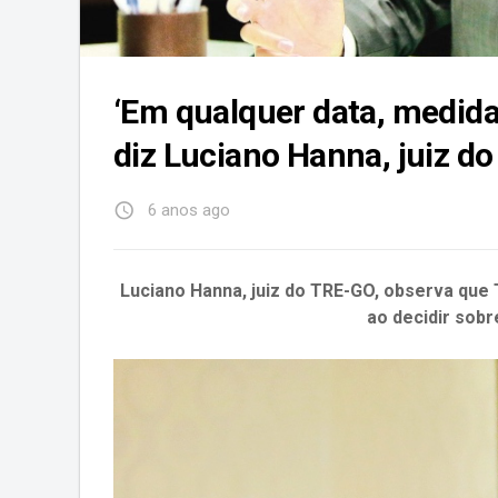
‘Em qualquer data, medida
diz Luciano Hanna, juiz d
access_time
6 anos ago
Luciano Hanna, juiz do TRE-GO, observa que
ao decidir sobr