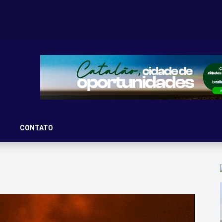
ove 12ª edição do passeio ciclístico
 último dia 20, o tradicional Passeio Ciclístico do
CONTATO