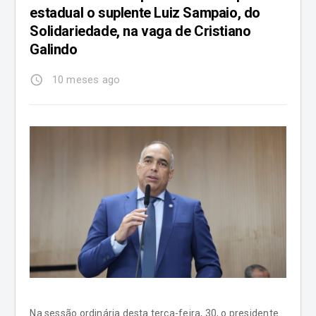
estadual o suplente Luiz Sampaio, do
Solidariedade, na vaga de Cristiano
Galindo
access_time
10 meses ago
Na sessão ordinária desta terça-feira, 30, o presidente