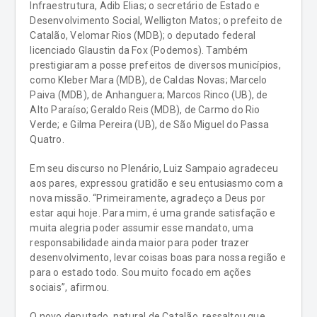
Infraestrutura, Adib Elias; o secretário de Estado e
Desenvolvimento Social, Welligton Matos; o prefeito de
Catalão, Velomar Rios (MDB); o deputado federal
licenciado Glaustin da Fox (Podemos). Também
prestigiaram a posse prefeitos de diversos municípios,
como Kleber Mara (MDB), de Caldas Novas; Marcelo
Paiva (MDB), de Anhanguera; Marcos Rinco (UB), de
Alto Paraíso; Geraldo Reis (MDB), de Carmo do Rio
Verde; e Gilma Pereira (UB), de São Miguel do Passa
Quatro.
Em seu discurso no Plenário, Luiz Sampaio agradeceu
aos pares, expressou gratidão e seu entusiasmo com a
nova missão. “Primeiramente, agradeço a Deus por
estar aqui hoje. Para mim, é uma grande satisfação e
muita alegria poder assumir esse mandato, uma
responsabilidade ainda maior para poder trazer
desenvolvimento, levar coisas boas para nossa região e
para o estado todo. Sou muito focado em ações
sociais”, afirmou.
O novo deputado, natural de Catalão, ressaltou que