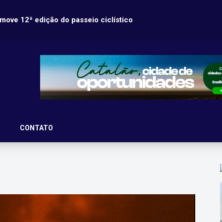
ove 12ª edição do passeio ciclístico
 último dia 20, o tradicional Passeio Ciclístico do
CONTATO