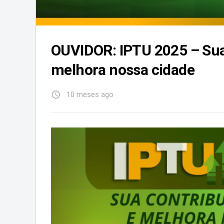
OUVIDOR: IPTU 2025 – Sua 
melhora nossa cidade
access_time
10 meses ago