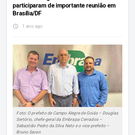
participaram de importante reunião em
Brasília/DF
access_time
1 ano ago
Foto: O prefeito de Campo Alegre de Goiás – Douglas
Sertório, chefe-geral da Embrapa Cerrados –
Sebastião Pedro da Silva Neto e o vice-prefeito –
Bruno Saran