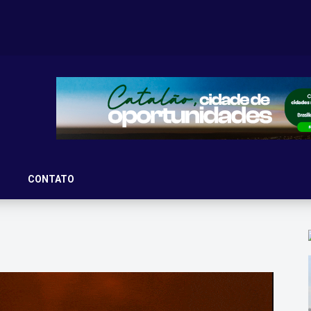
ove 12ª edição do passeio ciclístico
 último dia 20, o tradicional Passeio Ciclístico do
CONTATO