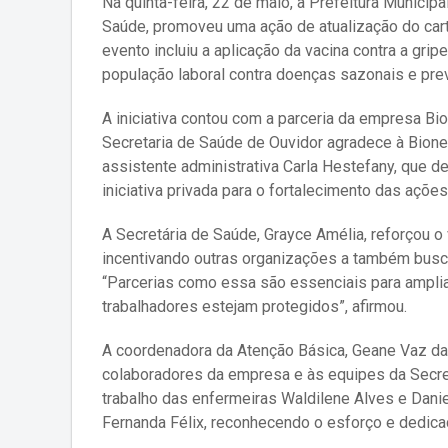
Na quinta-feira, 22 de maio, a Prefeitura Municipa
Saúde, promoveu uma ação de atualização do cart
evento incluiu a aplicação da vacina contra a grip
população laboral contra doenças sazonais e pre
A iniciativa contou com a parceria da empresa Bio
Secretaria de Saúde de Ouvidor agradece à Bione 
assistente administrativa Carla Hestefany, que de
iniciativa privada para o fortalecimento das açõe
A Secretária de Saúde, Grayce Amélia, reforçou o
incentivando outras organizações a também bus
“Parcerias como essa são essenciais para amplia
trabalhadores estejam protegidos”, afirmou.
A coordenadora da Atenção Básica, Geane Vaz da 
colaboradores da empresa e às equipes da Secret
trabalho das enfermeiras Waldilene Alves e Dani
Fernanda Félix, reconhecendo o esforço e dedica