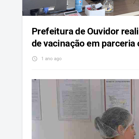
Prefeitura de Ouvidor real
de vacinação em parceria 
access_time
1 ano ago